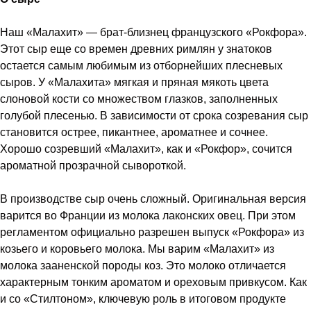
Наш «Малахит» — брат-близнец французского «Рокфора».
Этот сыр еще со времен древних римлян у знатоков
остается самым любимым из отборнейших плесневых
сыров. У «Малахита» мягкая и пряная мякоть цвета
слоновой кости со множеством глазков, заполненных
голубой плесенью. В зависимости от срока созревания сыр
становится острее, пикантнее, ароматнее и сочнее.
Хорошо созревший «Малахит», как и «Рокфор», сочится
ароматной прозрачной сывороткой.
В производстве сыр очень сложный. Оригинальная версия
варится во Франции из молока лаконских овец. При этом
регламентом официально разрешен выпуск «Рокфора» из
козьего и коровьего молока. Мы варим «Малахит» из
молока зааненской породы коз. Это молоко отличается
характерным тонким ароматом и ореховым привкусом. Как
и со «Стилтоном», ключевую роль в итоговом продукте